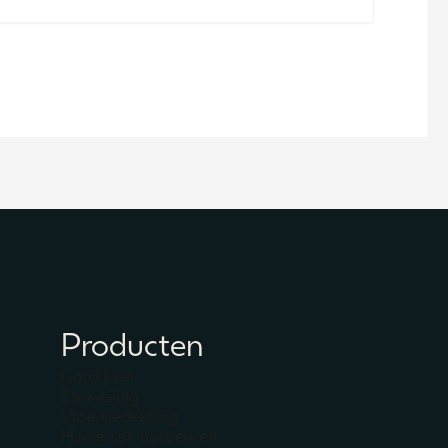
Producten
Gordijnen
Zonwering
Vloerbedekking
Horren en hordeuren