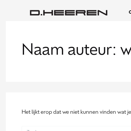
Zoek
Ga
naar:
naar
de
inhoud
Naam auteur: w
Het lijkt erop dat we niet kunnen vinden wat 